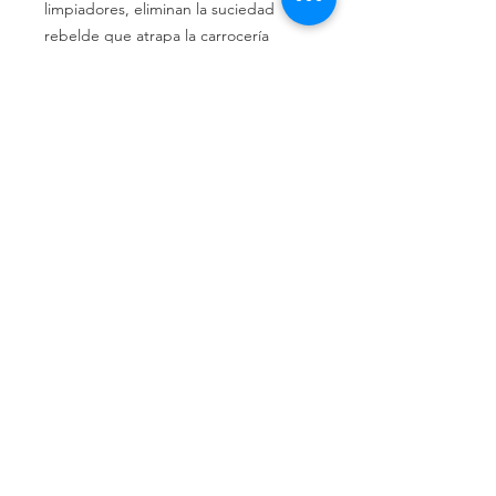
limpiadores, eliminan la suciedad
rebelde que atrapa la carrocería
(asfaltos, savia de árboles, manchas
de insectos y de combustible, etc).
Llámenos
Celular:
(+54 11) 6658-4673
Celular:
(+54 11) 3305-9563
Escríbanos
Email:
distrindustriaprincipe@g
mail.com