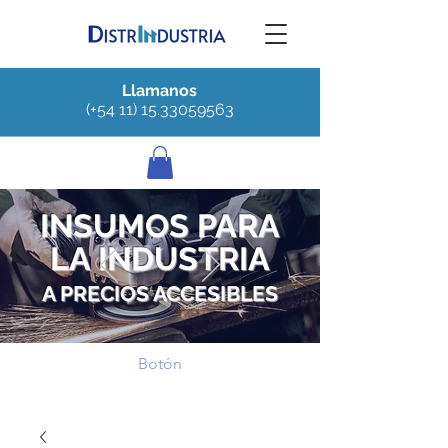
Llamanos
(+54 11) 15.33059563
INSUMOS PARA
LA INDUSTRIA
A PRECIOS ACCESIBLES
Botón