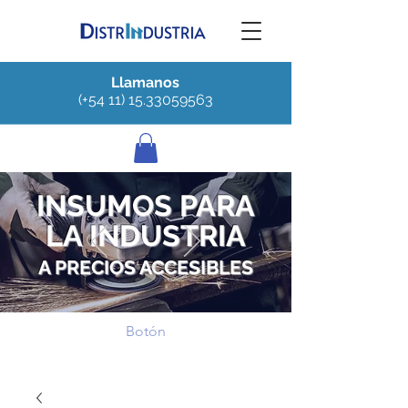
Llamanos
(+54 11) 15.33059563
INSUMOS PARA
LA INDUSTRIA
A PRECIOS ACCESIBLES
Botón