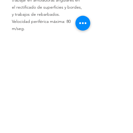
trabajar en amoladoras angulares en
el rectificado de superficies y bordes,
y trabajos de rebarbados.
Velocidad periférica máxima: 80
m/seg.
GRANOS 60/80/120/220/440
CAJA X 10 UNID
Llámenos
Celular:
(+54 11) 6658-4673
Celular:
(+54 11) 3305-9563