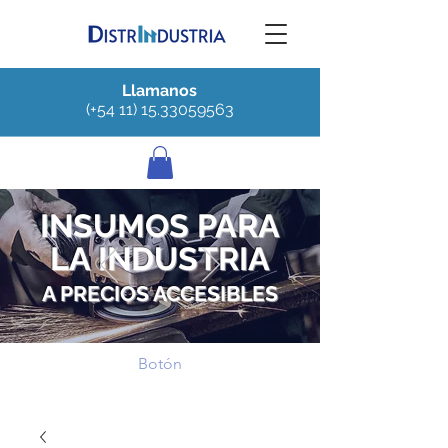
Llamanos
(+54 11) 15.33059563
INSUMOS PARA
LA INDUSTRIA
A PRECIOS ACCESIBLES
Botón