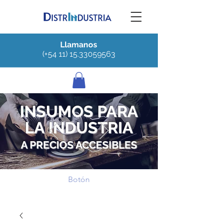
Llamanos
(+54 11) 15.33059563
INSUMOS PARA
LA INDUSTRIA
A PRECIOS ACCESIBLES
Botón