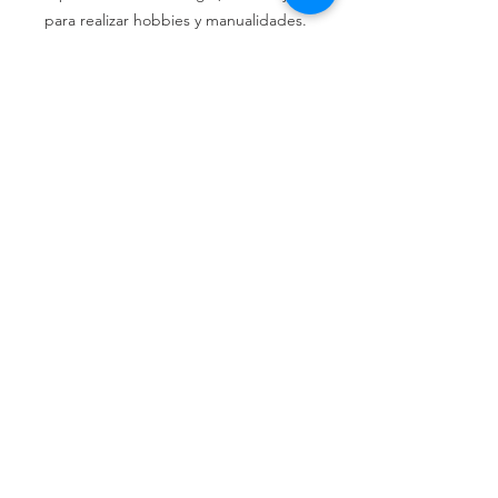
para realizar hobbies y manualidades.
No adhiere polietileno, polipropileno
ni PTFE.
Llámenos
Celular:
(+54 11) 6658-4673
Celular:
(+54 11) 3305-9563
Escríbanos
Email:
distrindustriaprincipe@g
mail.com