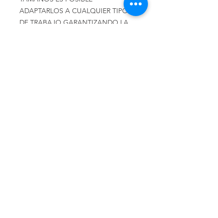
ADAPTARLOS A CUALQUIER TIPO
DE TRABAJO GARANTIZANDO LA
MÁXIMA CALIDAD Y SEGURIDAD.
VARIAS MEDIDAS Y COLORES
Llámenos
Celular:
(+54 11) 6658-4673
Celular:
(+54 11) 3305-9563
Escríbanos
Email:
distrindustriaprincipe@g
mail.com