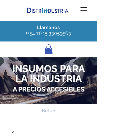
Llamanos
(+54 11) 15.33059563
INSUMOS PARA
LA INDUSTRIA
A PRECIOS ACCESIBLES
Botón