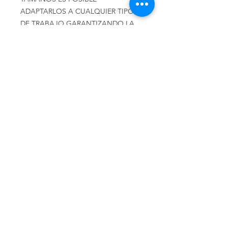
ADAPTARLOS A CUALQUIER TIPO
DE TRABAJO GARANTIZANDO LA
MÁXIMA CALIDAD Y SEGURIDAD.
VARIAS MEDIDAS Y COLORES
Llámenos
Celular:
(+54 11) 6658-4673
Celular:
(+54 11) 3305-9563
Escríbanos
Email:
distrindustriaprincipe@g
mail.com