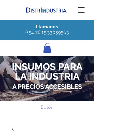
Llamanos
(+54 11) 15.33059563
INSUMOS PARA
LA INDUSTRIA
A PRECIOS ACCESIBLES
Botón