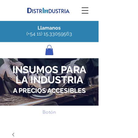
Llamanos
(+54 11) 15.33059563
INSUMOS PARA
LA INDUSTRIA
A PRECIOS ACCESIBLES
Botón