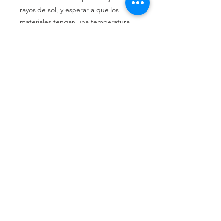
rayos de sol, y esperar a que los
materiales tengan una temperatura
de no más 35°C. Porcentaje de
sólidos: 50%.
Llámenos
Celular:
(+54 11) 6658-4673
Celular:
(+54 11) 3305-9563
Escríbanos
Email:
distrindustriaprincipe@g
mail.com