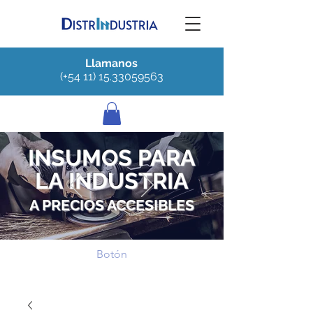
Llamanos
(+54 11) 15.33059563
INSUMOS PARA
LA INDUSTRIA
A PRECIOS ACCESIBLES
Botón