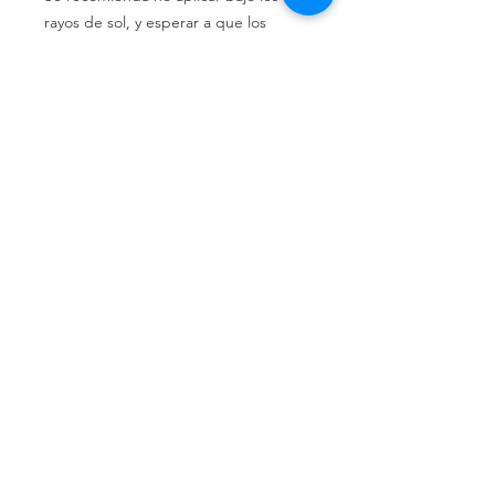
rayos de sol, y esperar a que los
materiales tengan una temperatura
de no más 35°C.
Llámenos
Celular:
(+54 11) 6658-4673
Celular:
(+54 11) 3305-9563
Escríbanos
Email:
distrindustriaprincipe@g
mail.com