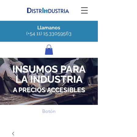
Llamanos
(+54 11) 15.33059563
INSUMOS PARA
LA INDUSTRIA
A PRECIOS ACCESIBLES
Botón