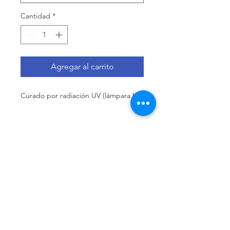
Cantidad
*
Agregar al carrito
Curado por radiación UV (lámpara UV)
Llámenos
Celular:
(+54 11) 6658-4673
Celular:
(+54 11) 3305-9563