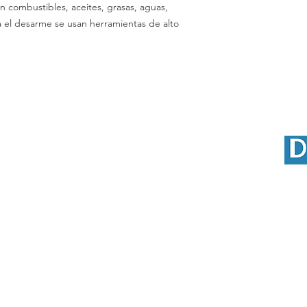
n combustibles, aceites, grasas, aguas,
ra el desarme se usan herramientas de alto
Escríbanos
Email:
distrindustriaprincipe@gmail.com
Instagram: @insumos.distrindustria