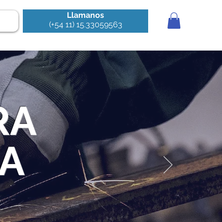
Llamanos
(+54 11) 15.33059563
RA
IA