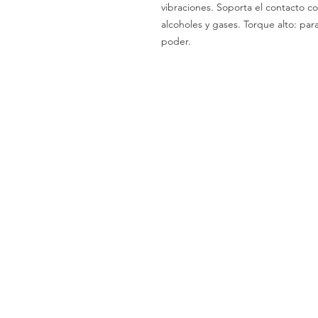
vibraciones. Soporta el contacto co
alcoholes y gases. Torque alto: pa
poder.
Llámenos
Celular:
(+54 11) 6658-4673
Celular:
(+54 11) 3305-9563