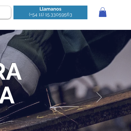
Llamanos
(+54 11) 15.33059563
RA
IA