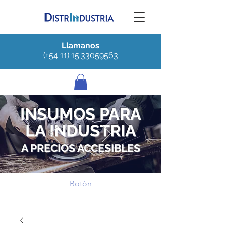
Llamanos
(+54 11) 15.33059563
INSUMOS PARA
LA INDUSTRIA
A PRECIOS ACCESIBLES
Botón