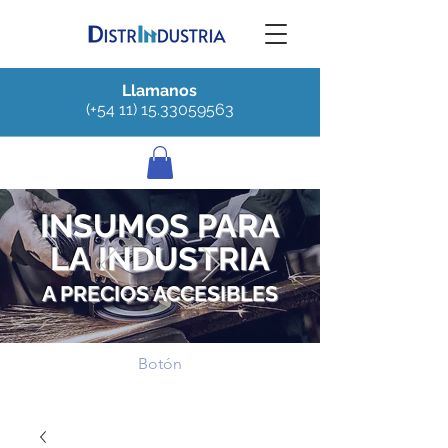
Llamanos
(+54 11) 15.33059563
INSUMOS PARA
LA INDUSTRIA
A PRECIOS ACCESIBLES
Botón