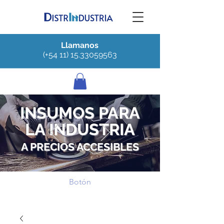
Llamanos
(+54 11) 15.33059563
INSUMOS PARA
LA INDUSTRIA
A PRECIOS ACCESIBLES
Botón