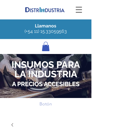
Llamanos
(+54 11) 15.33059563
INSUMOS PARA
LA INDUSTRIA
A PRECIOS ACCESIBLES
Botón