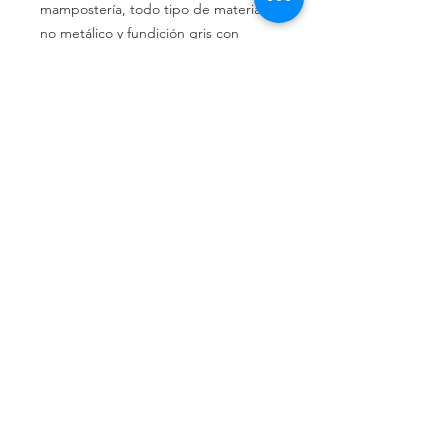
mampostería, todo tipo de material
no metálico y fundición gris con
incrustaciones de arena.
Velocidad periférica hasta 80 m/seg.
Llámenos
Celular:
(+54 11) 6658-4673
Celular:
(+54 11) 3305-9563
Escríbanos
Email:
distrindustriaprincipe@g
mail.com