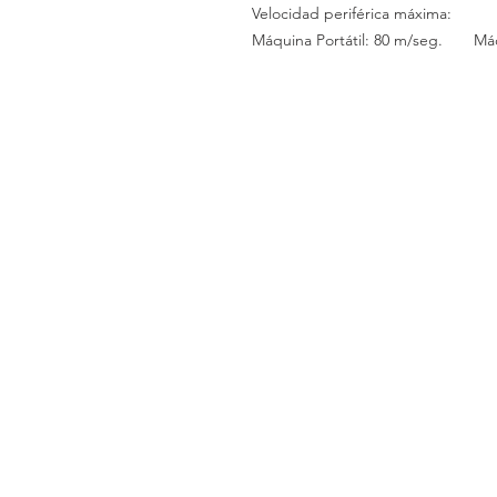
Velocidad periférica máxima:
Máquina Portátil: 80 m/seg. Máqui
Llámenos
Celular:
(+54 11) 6658-4673
Celular:
(+54 11) 3305-9563