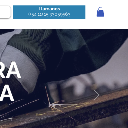
Llamanos
(+54 11) 15.33059563
RA
IA