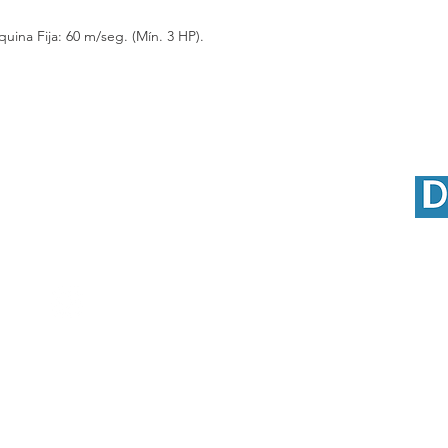
na Fija: 60 m/seg. (Mín. 3 HP).
Escríbanos
Email:
distrindustriaprincipe@gmail.com
Instagram: @insumos.distrindustria