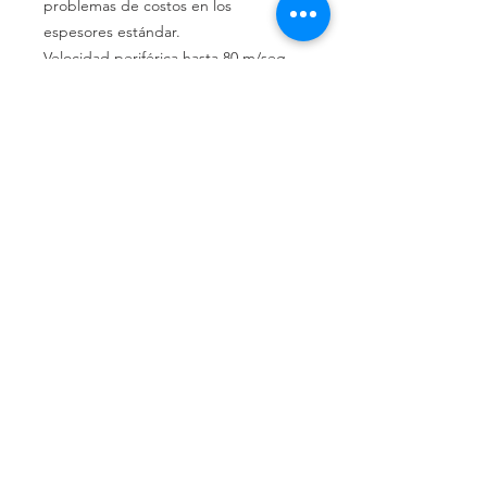
problemas de costos en los
espesores estándar.
Velocidad periférica hasta 80 m/seg.
CAJA CERRADA X 25 UNID
Llámenos
Celular:
(+54 11) 6658-4673
Celular:
(+54 11) 3305-9563
Escríbanos
Email:
distrindustriaprincipe@g
mail.com