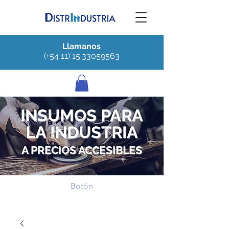
Llamanos
(+54 11) 15.33059563
INSUMOS PARA
LA INDUSTRIA
A PRECIOS ACCESIBLES
Botón