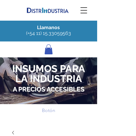
Llamanos
(+54 11) 15.33059563
INSUMOS PARA
LA INDUSTRIA
A PRECIOS ACCESIBLES
Botón