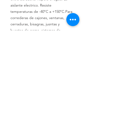
aislante electrico. Resiste
temperaturas de -40°C a +150°C.Para
correderas de cajones, ventanas,
cerraduras, bisagras, jusntas y
buretes de goma, sistemas de
ignición, interruptores, etc. Para
montajes de cañerías con sello de
goma.
Llámenos
Celular:
(+54 11) 6658-4673
Celular:
(+54 11) 3305-9563